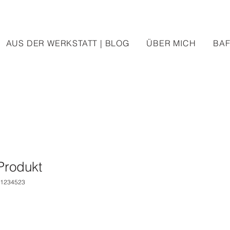
AUS DER WERKSTATT | BLOG
ÜBER MICH
BA
 Produkt
41234523