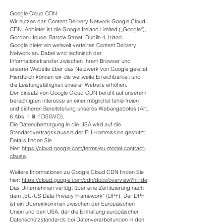
Google Cloud CDN
Wir nutzen das Content Delivery Network Google Cloud
CDN. Anbieter ist die Google Ireland Limited („Google“),
Gordon House, Barrow Street, Dublin 4, Irland.
Google bietet ein weltweit verteiltes Content Delivery
Network an. Dabei wird technisch der
Informationstransfer zwischen Ihrem Browser und
unserer Website über das Netzwerk von Google geleitet.
Hierdurch können wir die weltweite Erreichbarkeit und
die Leistungsfähigkeit unserer Website erhöhen.
Der Einsatz von Google Cloud CDN beruht auf unserem
berechtigten Interesse an einer möglichst fehlerfreien
und sicheren Bereitstellung unseres Webangebotes (Art.
6 Abs. 1 lit. f DSGVO).
Die Datenübertragung in die USA wird auf die
Standardvertragsklauseln der EU-Kommission gestützt.
Details finden Sie
hier:
https://cloud.google.com/terms/eu-model-contract-
clause
.
Weitere Informationen zu Google Cloud CDN finden Sie
hier:
https://cloud.google.com/cdn/docs/overview?hl=de
.
Das Unternehmen verfügt über eine Zertifizierung nach
dem „EU-US Data Privacy Framework“ (DPF). Der DPF
ist ein Übereinkommen zwischen der Europäischen
Union und den USA, der die Einhaltung europäischer
Datenschutzstandards bei Datenverarbeitungen in den