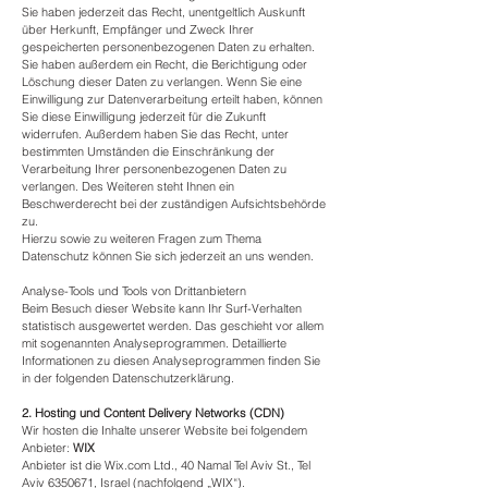
Sie haben jederzeit das Recht, unentgeltlich Auskunft
über Herkunft, Empfänger und Zweck Ihrer
gespeicherten personenbezogenen Daten zu erhalten.
Sie haben außerdem ein Recht, die Berichtigung oder
Löschung dieser Daten zu verlangen. Wenn Sie eine
Einwilligung zur Datenverarbeitung erteilt haben, können
Sie diese Einwilligung jederzeit für die Zukunft
widerrufen. Außerdem haben Sie das Recht, unter
bestimmten Umständen die Einschränkung der
Verarbeitung Ihrer personenbezogenen Daten zu
verlangen. Des Weiteren steht Ihnen ein
Beschwerderecht bei der zuständigen Aufsichtsbehörde
zu.
Hierzu sowie zu weiteren Fragen zum Thema
Datenschutz können Sie sich jederzeit an uns wenden.
Analyse-Tools und Tools von Dritt­anbietern
Beim Besuch dieser Website kann Ihr Surf-Verhalten
statistisch ausgewertet werden. Das geschieht vor allem
mit sogenannten Analyseprogrammen. Detaillierte
Informationen zu diesen Analyseprogrammen finden Sie
in der folgenden Datenschutzerklärung.
2. Hosting und Content Delivery Networks (CDN)
Wir hosten die Inhalte unserer Website bei folgendem
Anbieter:
WIX
Anbieter ist die Wix.com Ltd., 40 Namal Tel Aviv St., Tel
Aviv
6350671
, Israel (nachfolgend „WIX“).