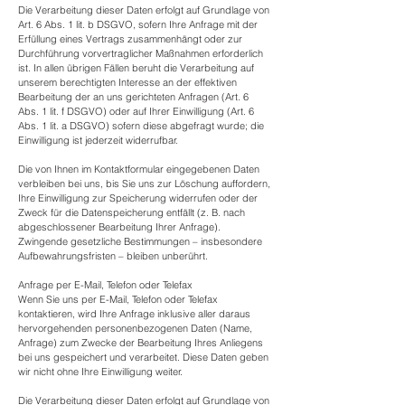
Die Verarbeitung dieser Daten erfolgt auf Grundlage von
Art. 6 Abs. 1 lit. b DSGVO, sofern Ihre Anfrage mit der
Erfüllung eines Vertrags zusammenhängt oder zur
Durchführung vorvertraglicher Maßnahmen erforderlich
ist. In allen übrigen Fällen beruht die Verarbeitung auf
unserem berechtigten Interesse an der effektiven
Bearbeitung der an uns gerichteten Anfragen (Art. 6
Abs. 1 lit. f DSGVO) oder auf Ihrer Einwilligung (Art. 6
Abs. 1 lit. a DSGVO) sofern diese abgefragt wurde; die
Einwilligung ist jederzeit widerrufbar.
Die von Ihnen im Kontaktformular eingegebenen Daten
verbleiben bei uns, bis Sie uns zur Löschung auffordern,
Ihre Einwilligung zur Speicherung widerrufen oder der
Zweck für die Datenspeicherung entfällt (z. B. nach
abgeschlossener Bearbeitung Ihrer Anfrage).
Zwingende gesetzliche Bestimmungen – insbesondere
Aufbewahrungsfristen – bleiben unberührt.
Anfrage per E-Mail, Telefon oder Telefax
Wenn Sie uns per E-Mail, Telefon oder Telefax
kontaktieren, wird Ihre Anfrage inklusive aller daraus
hervorgehenden personenbezogenen Daten (Name,
Anfrage) zum Zwecke der Bearbeitung Ihres Anliegens
bei uns gespeichert und verarbeitet. Diese Daten geben
wir nicht ohne Ihre Einwilligung weiter.
Die Verarbeitung dieser Daten erfolgt auf Grundlage von