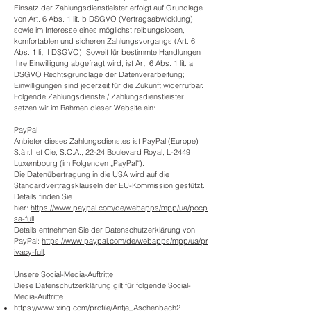
Einsatz der Zahlungsdienstleister erfolgt auf Grundlage
von Art. 6 Abs. 1 lit. b DSGVO (Vertragsabwicklung)
sowie im Interesse eines möglichst reibungslosen,
komfortablen und sicheren Zahlungsvorgangs (Art. 6
Abs. 1 lit. f DSGVO). Soweit für bestimmte Handlungen
Ihre Einwilligung abgefragt wird, ist Art. 6 Abs. 1 lit. a
DSGVO Rechtsgrundlage der Datenverarbeitung;
Einwilligungen sind jederzeit für die Zukunft widerrufbar.
Folgende Zahlungsdienste / Zahlungsdienstleister
setzen wir im Rahmen dieser Website ein:
PayPal
Anbieter dieses Zahlungsdienstes ist PayPal (Europe)
S.à.r.l. et Cie, S.C.A., 22-24 Boulevard Royal, L-2449
Luxembourg (im Folgenden „PayPal“).
Die Datenübertragung in die USA wird auf die
Standardvertragsklauseln der EU-Kommission gestützt.
Details finden Sie
hier:
https://www.paypal.com/de/webapps/mpp/ua/pocp
sa-full
.
Details entnehmen Sie der Datenschutzerklärung von
PayPal:
https://www.paypal.com/de/webapps/mpp/ua/pr
ivacy-full
.
Unsere Social-Media-Auftritte
Diese Datenschutzerklärung gilt für folgende Social-
Media-Auftritte
https://www.xing.com/profile/Antje_Aschenbach2