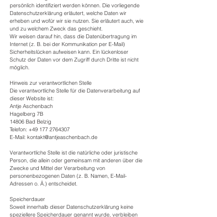
persönlich identifiziert werden können. Die vorliegende
Datenschutzerklärung erläutert, welche Daten wir
erheben und wofür wir sie nutzen. Sie erläutert auch, wie
und zu welchem Zweck das geschieht.
Wir weisen darauf hin, dass die Datenübertragung im
Internet (z. B. bei der Kommunikation per E-Mail)
Sicherheitslücken aufweisen kann. Ein lückenloser
Schutz der Daten vor dem Zugriff durch Dritte ist nicht
möglich.
Hinweis zur verantwortlichen Stelle
Die verantwortliche Stelle für die Datenverarbeitung auf
dieser Website ist:
Antje Aschenbach
Hagelberg 7B
14806 Bad Belzig
Telefon:
+49 177 2764307
E-Mail: kontakt@antjeaschenbach.de
Verantwortliche Stelle ist die natürliche oder juristische
Person, die allein oder gemeinsam mit anderen über die
Zwecke und Mittel der Verarbeitung von
personenbezogenen Daten (z. B. Namen, E-Mail-
Adressen o. Ä.) entscheidet.
Speicherdauer
Soweit innerhalb dieser Datenschutzerklärung keine
speziellere Speicherdauer genannt wurde, verbleiben