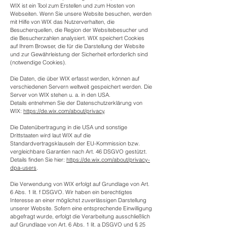
WIX ist ein Tool zum Erstellen und zum Hosten von
Webseiten. Wenn Sie unsere Website besuchen, werden
mit Hilfe von WIX das Nutzerverhalten, die
Besucherquellen, die Region der Websitebesucher und
die Besucherzahlen analysiert. WIX speichert Cookies
auf Ihrem Browser, die für die Darstellung der Website
und zur Gewährleistung der Sicherheit erforderlich sind
(notwendige Cookies).
Die Daten, die über WIX erfasst werden, können auf
verschiedenen Servern weltweit gespeichert werden. Die
Server von WIX stehen u. a. in den USA.
Details entnehmen Sie der Datenschutzerklärung von
WIX:
https://de.wix.com/about/privacy
.
Die Datenübertragung in die USA und sonstige
Drittstaaten wird laut WIX auf die
Standardvertragsklauseln der EU-Kommission bzw.
vergleichbare Garantien nach Art. 46 DSGVO gestützt.
Details finden Sie hier:
https://de.wix.com/about/privacy-
dpa-users
.
Die Verwendung von WIX erfolgt auf Grundlage von Art.
6 Abs. 1 lit. f DSGVO. Wir haben ein berechtigtes
Interesse an einer möglichst zuverlässigen Darstellung
unserer Website. Sofern eine entsprechende Einwilligung
abgefragt wurde, erfolgt die Verarbeitung ausschließlich
auf Grundlage von Art. 6 Abs. 1 lit. a DSGVO und § 25