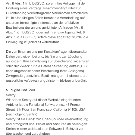
Art. 6 Abs. 1 lit. b DSGVO, sofern Ihre Anfrage mit der
Erfüllung eines Vertrags zusammenhängt oder zur
Durchführung vorvertraglicher Maßnahmen erforderlich
ist. In allen übrigen Fällen beruht die Verarbeitung auf
unserem berechtigten Interesse an der effektiven
Bearbeitung der an uns gerichteten Anfragen (Art. 6
Abs. 1 lit. f DSGVO) oder auf Ihrer Einwilligung (Art. 6
Abs. 1 lit. a DSGVO) sofern diese abgefragt wurde; die
Einwilligung ist jederzeit widerrufbar.
Die von Ihnen an uns per Kontaktanfragen übersandten
Daten verbleiben bei uns, bis Sie uns zur Löschung
auffordern, Ihre Einwilligung zur Speicherung widerrufen
oder der Zweck für die Datenspeicherung entfällt (z. B.
nach abgeschlossener Bearbeitung Ihres Anliegens).
Zwingende gesetzliche Bestimmungen – insbesondere
gesetzliche Aufbewahrungsfristen – bleiben unberührt.
5. Plugins und Tools
Sentry
Wir haben Sentry auf dieser Website eingebunden.
Anbieter ist die Functional Software Inc., 45 Fremont
Street, 8th Floor, San Francisco, California 94105, USA
(nachfolgend Sentry).
Sentry ist ein Dienst zur Open-Source-Fehlerverfolgung
und ermöglicht uns, Fehler und Abstürze an beliebigen
Stellen in einer webbasierten Software in Echtzeit zu
überwachen und zu beheben.