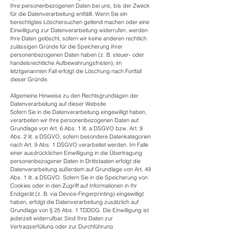
Ihre personenbezogenen Daten bei uns, bis der Zweck
für die Datenverarbeitung entfällt. Wenn Sie ein
berechtigtes Löschersuchen geltend machen oder eine
Einwilligung zur Datenverarbeitung widerrufen, werden
Ihre Daten gelöscht, sofern wir keine anderen rechtlich
zulässigen Gründe für die Speicherung Ihrer
personenbezogenen Daten haben (z. B. steuer- oder
handelsrechtliche Aufbewahrungsfristen); im
letztgenannten Fall erfolgt die Löschung nach Fortfall
dieser Gründe.
Allgemeine Hinweise zu den Rechtsgrundlagen der
Datenverarbeitung auf dieser Website
Sofern Sie in die Datenverarbeitung eingewilligt haben,
verarbeiten wir Ihre personenbezogenen Daten auf
Grundlage von Art. 6 Abs. 1 lit. a DSGVO bzw. Art. 9
Abs. 2 lit. a DSGVO, sofern besondere Datenkategorien
nach Art. 9 Abs. 1 DSGVO verarbeitet werden. Im Falle
einer ausdrücklichen Einwilligung in die Übertragung
personenbezogener Daten in Drittstaaten erfolgt die
Datenverarbeitung außerdem auf Grundlage von Art. 49
Abs. 1 lit. a DSGVO. Sofern Sie in die Speicherung von
Cookies oder in den Zugriff auf Informationen in Ihr
Endgerät (z. B. via Device-Fingerprinting) eingewilligt
haben, erfolgt die Datenverarbeitung zusätzlich auf
Grundlage von § 25 Abs. 1 TDDDG. Die Einwilligung ist
jederzeit widerrufbar. Sind Ihre Daten zur
Vertragserfüllung oder zur Durchführung