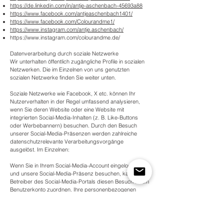
https://de.linkedin.com/in/antje-aschenbach-45693a88
https://www.facebook.com/antjeaschenbach1401/
https://www.facebook.com/Colourandme1/
https://www.instagram.com/antje.aschenbach/
https://www.instagram.com/colourandme.de/
Datenverarbeitung durch soziale Netzwerke
Wir unterhalten öffentlich zugängliche Profile in sozialen
Netzwerken. Die im Einzelnen von uns genutzten
sozialen Netzwerke finden Sie weiter unten.
Soziale Netzwerke wie Facebook, X etc. können Ihr
Nutzerverhalten in der Regel umfassend analysieren,
wenn Sie deren Website oder eine Website mit
integrierten Social-Media-Inhalten (z. B. Like-Buttons
oder Werbebannern) besuchen. Durch den Besuch
unserer Social-Media-Präsenzen werden zahlreiche
datenschutzrelevante Verarbeitungsvorgänge
ausgelöst. Im Einzelnen:
Wenn Sie in Ihrem Social-Media-Account eingeloggt sind
und unsere Social-Media-Präsenz besuchen, kann der
Betreiber des Social-Media-Portals diesen Besuch Ihrem
Benutzerkonto zuordnen. Ihre personenbezogenen
Daten können unter Umständen aber auch dann erfasst
werden, wenn Sie nicht eingeloggt sind oder keinen
Account beim jeweiligen Social-Media-Portal besitzen.
Diese Datenerfassung erfolgt in diesem Fall