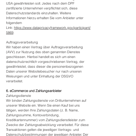
USA gewährleisten soll. Jedes nach dem DPF
zertifizierte Unternehmen verpflichtet sich, diese
Datenschutzstandards einzuhalten. Weitere
Informationen hierzu erhalten Sie vom Anbieter unter
folgendem
Link:
https://www.dataprivacyframework.gov/participant/
5869
.
Auftragsverarbeitung
Wir haben einen Vertrag über Auftragsverarbeitung
(AVV) zur Nutzung des oben genannten Dienstes
geschlossen. Hierbei handelt es sich um einen
datenschutzrechtlich vorgeschriebenen Vertrag, der
gewährleistet, dass dieser die personenbezogenen
Daten unserer Websitebesucher nur nach unseren
Weisungen und unter Einhaltung der DSGVO
verarbeitet.
6. eCommerce und Zahlungs­anbieter
Zahlungsdienste
Wir binden Zahlungsdienste von Drittunternehmen auf
unserer Website ein. Wenn Sie einen Kauf bei uns
tätigen, werden Ihre Zahlungsdaten (z. B. Name,
Zahlungssumme, Kontoverbindung,
Kreditkartennummer) vom Zahlungsdienstleister zum
Zwecke der Zahlungsabwicklung verarbeitet. Für diese
Transaktionen gelten die jeweiligen Vertrags- und
Datenschutzbestimmungen der jeweiligen Anbieter. Der