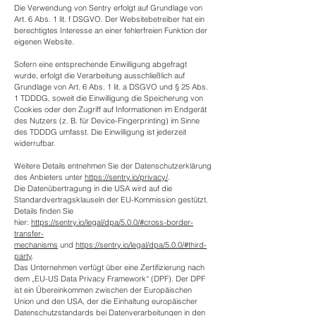
Die Verwendung von Sentry erfolgt auf Grundlage von
Art. 6 Abs. 1 lit. f DSGVO. Der Websitebetreiber hat ein
berechtigtes Interesse an einer fehlerfreien Funktion der
eigenen Website.
Sofern eine entsprechende Einwilligung abgefragt
wurde, erfolgt die Verarbeitung ausschließlich auf
Grundlage von Art. 6 Abs. 1 lit. a DSGVO und § 25 Abs.
1 TDDDG, soweit die Einwilligung die Speicherung von
Cookies oder den Zugriff auf Informationen im Endgerät
des Nutzers (z. B. für Device-Fingerprinting) im Sinne
des TDDDG umfasst. Die Einwilligung ist jederzeit
widerrufbar.
Weitere Details entnehmen Sie der Datenschutzerklärung
des Anbieters unter
https://sentry.io/privacy/
.
Die Datenübertragung in die USA wird auf die
Standardvertragsklauseln der EU-Kommission gestützt.
Details finden Sie
hier:
https://sentry.io/legal/dpa/5.0.0/#cross-border-
transfer-
mechanisms
und
https://sentry.io/legal/dpa/5.0.0/#third-
party
.
Das Unternehmen verfügt über eine Zertifizierung nach
dem „EU-US Data Privacy Framework“ (DPF). Der DPF
ist ein Übereinkommen zwischen der Europäischen
Union und den USA, der die Einhaltung europäischer
Datenschutzstandards bei Datenverarbeitungen in den