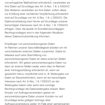
vorvertraglicher Maßnahmen erforderlich, verarbeiten wir
Ihre Daten auf Grundlage des Art. 6 Abs. 1 lit. b DSGVO.
Des Weiteren verarbeiten wir Ihre Daten, sofern diese
zur Erfüllung einer rechtlichen Verpflichtung erforderlich
sind auf Grundlage von Art. 6 Abs. 1 lit. c DSGVO. Die
Datenverarbeitung kann ferner auf Grundlage unseres
berechtigten Interesses nach Art. 6 Abs. 1 lit. f DSGVO
erfolgen. Über die jeweils im Einzelfall einschlägigen
Rechtsgrundlagen wird in den folgenden Absätzen
dieser Datenschutzerklärung informiert.
Empfänger von personenbezogenen Daten
Im Rahmen unserer Geschäftstätigkeit arbeiten wir mit
verschiedenen externen Stellen zusammen. Dabei ist
teilweise auch eine Übermittlung von
personenbezogenen Daten an diese externen Stellen
erforderlich. Wir geben personenbezogene Daten nur
dann an externe Stellen weiter, wenn dies im Rahmen
einer Vertragserfüllung erforderlich ist, wenn wir
gesetzlich hierzu verpflichtet sind (z. B. Weitergabe von
Daten an Steuerbehörden), wenn wir ein berechtigtes
Interesse nach Art. 6 Abs. 1 lit. f DSGVO an der
Weitergabe haben oder wenn eine sonstige
Rechtsgrundlage die Datenweitergabe erlaubt. Beim
Einsatz von Auftragsverarbeitern geben wir
personenbezogene Daten unserer Kunden nur auf
Grundlage eines gültigen Vertrags über
Auftragsverarbeitung weiter. Im Falle einer gemeinsamen