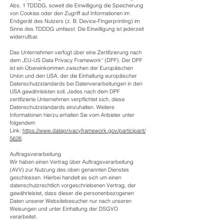
Abs. 1 TDDDG, soweit die Einwilligung die Speicherung
von Cookies oder den Zugriff auf Informationen im
Endgerät des Nutzers (z. B. Device-Fingerprinting) im
Sinne des TDDDG umfasst. Die Einwilligung ist jederzeit
widerrufbar.
Das Unternehmen verfügt über eine Zertifizierung nach
dem „EU-US Data Privacy Framework“ (DPF). Der DPF
ist ein Übereinkommen zwischen der Europäischen
Union und den USA, der die Einhaltung europäischer
Datenschutzstandards bei Datenverarbeitungen in den
USA gewährleisten soll. Jedes nach dem DPF
zertifizierte Unternehmen verpflichtet sich, diese
Datenschutzstandards einzuhalten. Weitere
Informationen hierzu erhalten Sie vom Anbieter unter
folgendem
Link:
https://www.dataprivacyframework.gov/participant/
5626
.
Auftragsverarbeitung
Wir haben einen Vertrag über Auftragsverarbeitung
(AVV) zur Nutzung des oben genannten Dienstes
geschlossen. Hierbei handelt es sich um einen
datenschutzrechtlich vorgeschriebenen Vertrag, der
gewährleistet, dass dieser die personenbezogenen
Daten unserer Websitebesucher nur nach unseren
Weisungen und unter Einhaltung der DSGVO
verarbeitet.