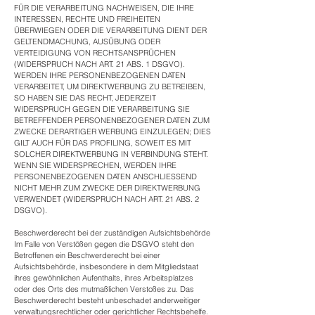
FÜR DIE VERARBEITUNG NACHWEISEN, DIE IHRE
INTERESSEN, RECHTE UND FREIHEITEN
ÜBERWIEGEN ODER DIE VERARBEITUNG DIENT DER
GELTENDMACHUNG, AUSÜBUNG ODER
VERTEIDIGUNG VON RECHTSANSPRÜCHEN
(WIDERSPRUCH NACH ART. 21 ABS. 1 DSGVO).
WERDEN IHRE PERSONENBEZOGENEN DATEN
VERARBEITET, UM DIREKTWERBUNG ZU BETREIBEN,
SO HABEN SIE DAS RECHT, JEDERZEIT
WIDERSPRUCH GEGEN DIE VERARBEITUNG SIE
BETREFFENDER PERSONENBEZOGENER DATEN ZUM
ZWECKE DERARTIGER WERBUNG EINZULEGEN; DIES
GILT AUCH FÜR DAS PROFILING, SOWEIT ES MIT
SOLCHER DIREKTWERBUNG IN VERBINDUNG STEHT.
WENN SIE WIDERSPRECHEN, WERDEN IHRE
PERSONENBEZOGENEN DATEN ANSCHLIESSEND
NICHT MEHR ZUM ZWECKE DER DIREKTWERBUNG
VERWENDET (WIDERSPRUCH NACH ART. 21 ABS. 2
DSGVO).
Beschwerde­recht bei der zuständigen Aufsichts­behörde
Im Falle von Verstößen gegen die DSGVO steht den
Betroffenen ein Beschwerderecht bei einer
Aufsichtsbehörde, insbesondere in dem Mitgliedstaat
ihres gewöhnlichen Aufenthalts, ihres Arbeitsplatzes
oder des Orts des mutmaßlichen Verstoßes zu. Das
Beschwerderecht besteht unbeschadet anderweitiger
verwaltungsrechtlicher oder gerichtlicher Rechtsbehelfe.