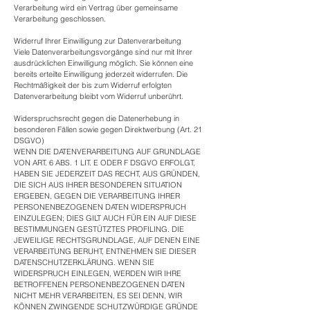
Verarbeitung wird ein Vertrag über gemeinsame
Verarbeitung geschlossen.
Widerruf Ihrer Einwilligung zur Datenverarbeitung
Viele Datenverarbeitungsvorgänge sind nur mit Ihrer
ausdrücklichen Einwilligung möglich. Sie können eine
bereits erteilte Einwilligung jederzeit widerrufen. Die
Rechtmäßigkeit der bis zum Widerruf erfolgten
Datenverarbeitung bleibt vom Widerruf unberührt.
Widerspruchsrecht gegen die Datenerhebung in
besonderen Fällen sowie gegen Direktwerbung (Art. 21
DSGVO)
WENN DIE DATENVERARBEITUNG AUF GRUNDLAGE
VON ART. 6 ABS. 1 LIT. E ODER F DSGVO ERFOLGT,
HABEN SIE JEDERZEIT DAS RECHT, AUS GRÜNDEN,
DIE SICH AUS IHRER BESONDEREN SITUATION
ERGEBEN, GEGEN DIE VERARBEITUNG IHRER
PERSONENBEZOGENEN DATEN WIDERSPRUCH
EINZULEGEN; DIES GILT AUCH FÜR EIN AUF DIESE
BESTIMMUNGEN GESTÜTZTES PROFILING. DIE
JEWEILIGE RECHTSGRUNDLAGE, AUF DENEN EINE
VERARBEITUNG BERUHT, ENTNEHMEN SIE DIESER
DATENSCHUTZERKLÄRUNG. WENN SIE
WIDERSPRUCH EINLEGEN, WERDEN WIR IHRE
BETROFFENEN PERSONENBEZOGENEN DATEN
NICHT MEHR VERARBEITEN, ES SEI DENN, WIR
KÖNNEN ZWINGENDE SCHUTZWÜRDIGE GRÜNDE