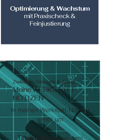
Optimierung & Wachstum
mit Praxischeck &
Feinjustierung
Zwischen Strategie & Alltag:
Meine WERKSTATT-
NOTIZEN
In meinen Werkstatt-Notizen
geht’s um
Tipps & Tricks
aus dem