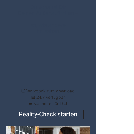
Du schaust Dir
Deinen Außenauftritt an –
so, wie andere
ihn sehen.
🕒 Workbook zum download
📅 24/7 verfügbar
💻 kostenfrei für Dich​
Reality-Check starten