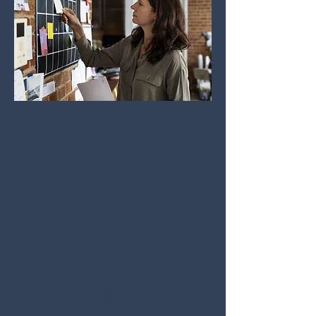
Individuell
1:1 MENTORING
Für Dich klären.
Gemeinsam schauen.
Auf Deine Fragen.
Auf Deine Positionierung.
​Drei Termine.
Konzentriert.​​