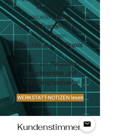
Marketing
aktuelle
Trends
die
Top-Fragen
meiner
Kund:innen
Berichte aus der
Praxis
& immer um
Persönliches,
Inspirierendes und
Unf*ckingfassbares
WERKSTATT-NOTIZEN lesen
Kundenstimmen