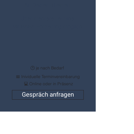
An Deinen Themen.
Über mehrere Termine.
Mit BAFA-Förderung möglich.
🕒 je nach Bedarf
📅 Inividuelle Terminvereinbarung
💻 Online oder in Präsenz​
Gespräch anfragen