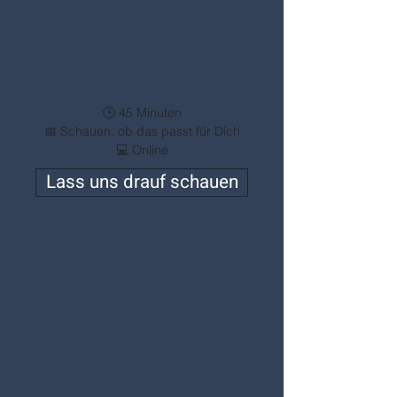
​🕒 45 Minuten
📅 Schauen, ob das passt für Dich
💻 Online
Lass uns drauf schauen