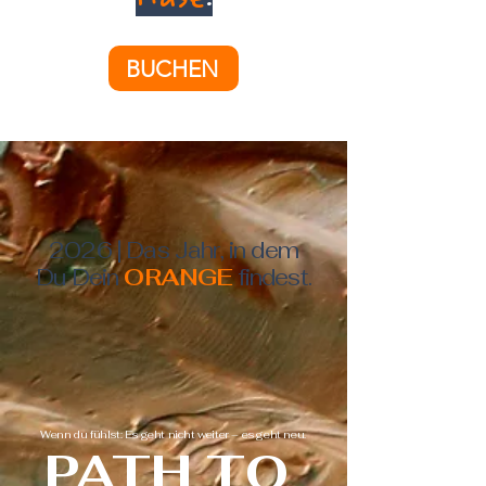
Hase
.
BUCHEN
2026 | Das Jahr, in dem
Du Dein
ORANGE
findest.
Wenn du fühlst: Es geht nicht weiter – es geht neu.
PATH TO