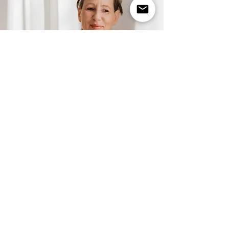
Ich bin
Antje
Aschenbach
.
Ich lese immer öfter: