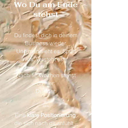
Wo Du am Ende
stehst
Du findest dich in deinem
Business wieder.
Und man sieht es. Spürt
es. Versteht es.
Nach 12 Wochen stehst
du hier:
Du hast:
​***
Eine
klare Positionierung
,
die sich nach dir anfühlt –