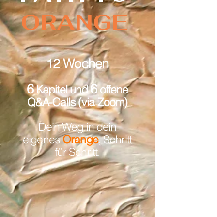
ORANGE
12 Wochen
6
6
Kapitel und
offene
Q&A-Calls (via Zoom)
Dein Weg in dein
eigenes
Orange
, Schritt
für Schritt.