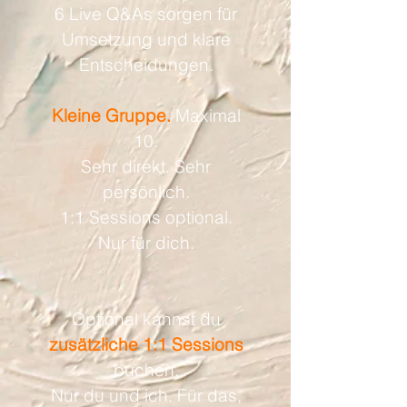
6 Live Q&As sorgen für
Umsetzung und klare
Entscheidungen.
Kleine Gruppe.
Maximal
10.
Sehr direkt. Sehr
persönlich.
1:1 Sessions optional.
Nur für dich.
Optional kannst du
zusätzliche 1:1 Sessions
buchen.
Nur du und ich. Für das,