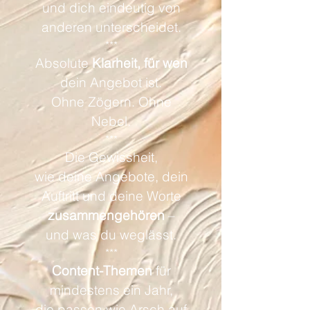
und dich eindeutig von
anderen unterscheidet.
***
Absolute
Klarheit, für wen
dein Angebot ist.
Ohne Zögern. Ohne
Nebel.
***
Die Gewissheit,
wie deine Angebote, dein
Auftritt und deine Worte
zusammengehören
–
und was du weglässt.
***
Content-Themen
für
mindestens ein Jahr,
die passen wie Arsch auf