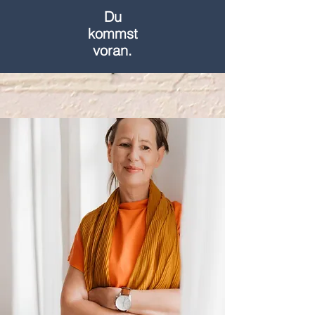
Du
kommst
voran.