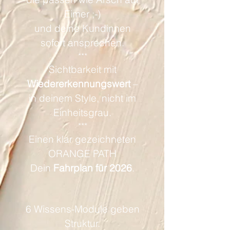
Eimer ;-)
und deine Kundinnen
sofort ansprechen.
***
Sichtbarkeit mit
Wiedererkennungswert
–
in deinem Style, nicht im
Einheitsgrau.
***
Einen klar gezeichneten
ORANGE PATH
Dein
Fahrplan für 2026
.
6 Wissens-Module geben
Struktur.