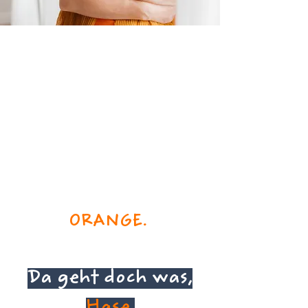
Genau Dein Thema?
Dann melde Dich
jetzt an & sei dabei.
Geh Deinen Weg ins
ORANGE.
Da geht doch was,